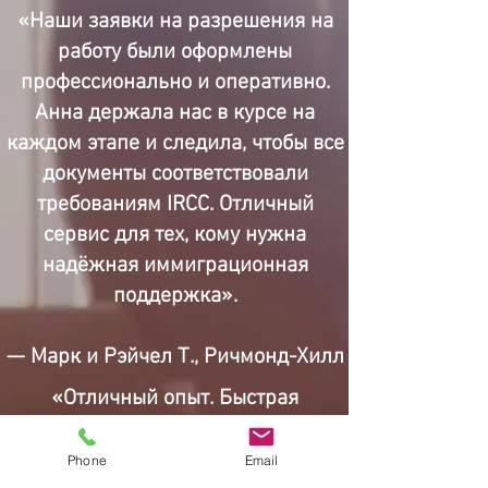
«Наши заявки на разрешения на
работу были оформлены
профессионально и оперативно.
Анна держала нас в курсе на
каждом этапе и следила, чтобы все
документы соответствовали
требованиям IRCC. Отличный
сервис для тех, кому нужна
надёжная иммиграционная
поддержка».
— Марк и Рэйчел Т., Ричмонд-Хилл
«Отличный опыт. Быстрая
связь, чёткие ответы и честные
советы. Буду рекомендовать
Phone
Email